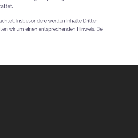
attet.
eachtet. Insbesondere werden Inhalte Dritter
tten wir um einen entsprechenden Hinweis. Bei